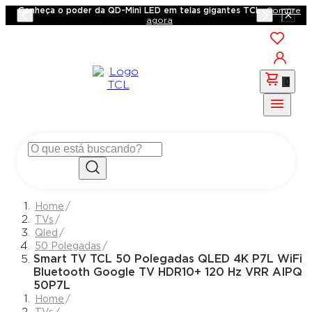
Conheça o poder da QD-Mini LED em telas gigantes TCL
Compre
agora
0
TVs
Qled
50 Polegadas
Smart TV TCL 50 Polegadas QLED 4K P7L WiFi
Bluetooth Google TV HDR10+ 120 Hz VRR AIPQ
50P7L