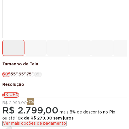
Tamanho de Tela
50"
55"
65"
75"
85"
Resolução
4K UHD
-
7
%
R$ 2.999,00
R$ 2.799,00
mais 8% de desconto no Pix
ou até
10
x de
R$ 279,90
sem juros
Ver mais opções de pagamento