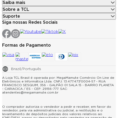
Saiba mais
Sobre a TCL
Suporte
Siga nossas Redes Sociais
Formas de Pagamento
Brazil/Português
A Loja TCL Brasil é operada por: MegaMamute Comércio On Line de
Eletrônicos e Informática Ltda. CNPJ: 13.477.477/0004-57 - RUA
FRANCISCO SESQUIM, 356 - GALPÃO 01 SALA 15 - BAIRRO PLANETA
- CARIACICA / ES - CEP: 29156-777. SAC:
atendentes@megamamute.com.br
O comprador autoriza o vendedor a pedir e receber, em favor do
vendedor, pela via administrativa ou judicial, a restituição e o
levantamento de depósitos judiciais dos valores relativos ao
ICMS/DIFAL pagos ou depositados pelo vendedor na operação de