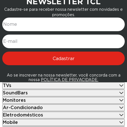
NEWSLETTER TCL
Cadastre-se para receber nossa newsletter com novidades e
promoções.
Nome
E-mail
Cadastrar
Ao se inscrever na nossa newsletter, você concorda com a
nossa
POLÍTICA DE PRIVACIDADE.
TVs
SoundBars
Monitores
Ar-Condicionado
Eletrodomésticos
Mobile