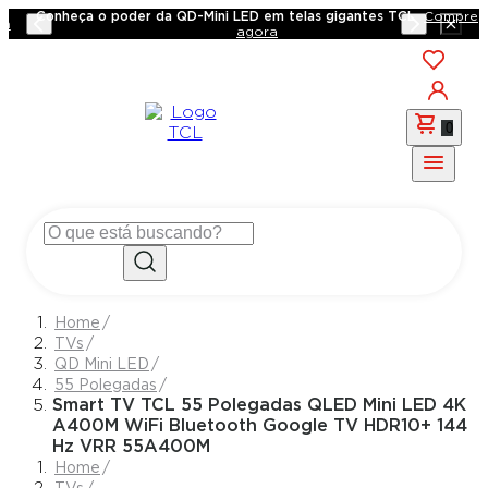
Conheça o poder da QD-Mini LED em telas gigantes TCL
Compre
a
agora
0
TVs
QD Mini LED
55 Polegadas
Smart TV TCL 55 Polegadas QLED Mini LED 4K
A400M WiFi Bluetooth Google TV HDR10+ 144
Hz VRR 55A400M