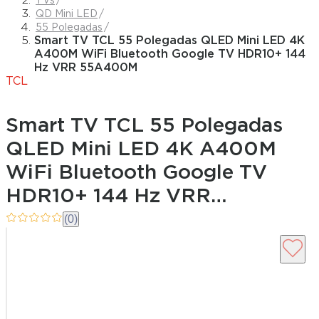
TVs
QD Mini LED
55 Polegadas
Smart TV TCL 55 Polegadas QLED Mini LED 4K
A400M WiFi Bluetooth Google TV HDR10+ 144
Hz VRR 55A400M
TCL
Smart TV TCL 55 Polegadas
QLED Mini LED 4K A400M
WiFi Bluetooth Google TV
HDR10+ 144 Hz VRR
55A400M
(0)