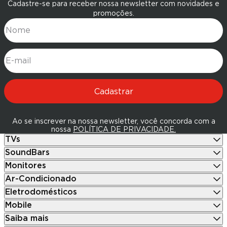
Cadastre-se para receber nossa newsletter com novidades e
promoções.
Nome
E-mail
Cadastrar
Ao se inscrever na nossa newsletter, você concorda com a
nossa
POLÍTICA DE PRIVACIDADE.
TVs
SoundBars
Monitores
Ar-Condicionado
Eletrodomésticos
Mobile
Saiba mais