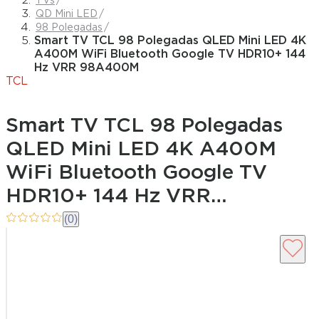
TVs
QD Mini LED
98 Polegadas
Smart TV TCL 98 Polegadas QLED Mini LED 4K
A400M WiFi Bluetooth Google TV HDR10+ 144
Hz VRR 98A400M
TCL
Smart TV TCL 98 Polegadas
QLED Mini LED 4K A400M
WiFi Bluetooth Google TV
HDR10+ 144 Hz VRR
98A400M
(0)