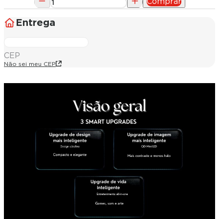
Comprar
Entrega
CEP
Não sei meu CEP