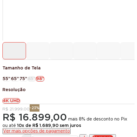
Tamanho de Tela
55"
65"
75"
85"
98"
Resolução
4K UHD
-
23
%
R$ 21.999,00
R$ 16.899,00
mais 8% de desconto no Pix
ou até
10
x de
R$ 1.689,90
sem juros
Ver mais opções de pagamento