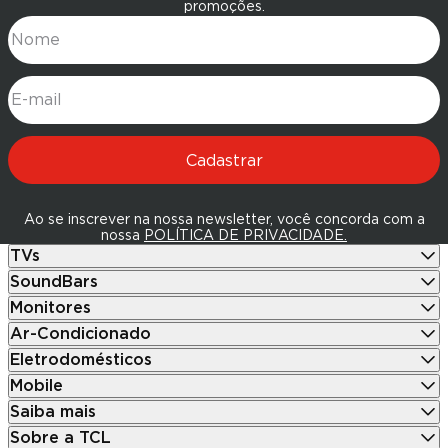
promoções.
Nome
E-mail
Cadastrar
Ao se inscrever na nossa newsletter, você concorda com a
nossa
POLÍTICA DE PRIVACIDADE.
TVs
SoundBars
Monitores
Ar-Condicionado
Eletrodomésticos
Mobile
Saiba mais
Sobre a TCL