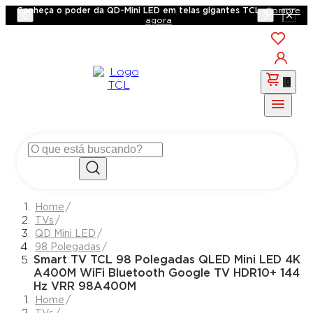
Conheça o poder da QD-Mini LED em telas gigantes TCL
Compre
agora
0
TVs
QD Mini LED
98 Polegadas
Smart TV TCL 98 Polegadas QLED Mini LED 4K
A400M WiFi Bluetooth Google TV HDR10+ 144
Hz VRR 98A400M