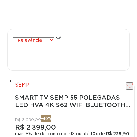
SEMP
SMART TV SEMP 55 POLEGADAS
LED HVA 4K S62 WIFI BLUETOOTH
GOOGLE TV 3 HDMI HDR10+ DOLBY
AUDIO 55S62
-
40
%
R$ 3.999,00
R$ 2.399,00
mais 8% de desconto no PIX
ou até
10
x de
R$ 239,90