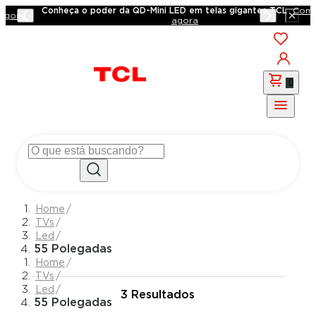
Conheça o poder da QD-Mini LED em telas gigantes TCL
Compr
ora
agora
0
TVs
Led
55 Polegadas
TVs
Led
3
Resultados
55 Polegadas