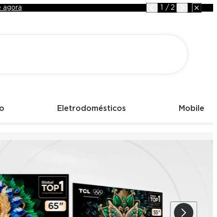
agora
1
/
2
o
Eletrodomésticos
Mobile