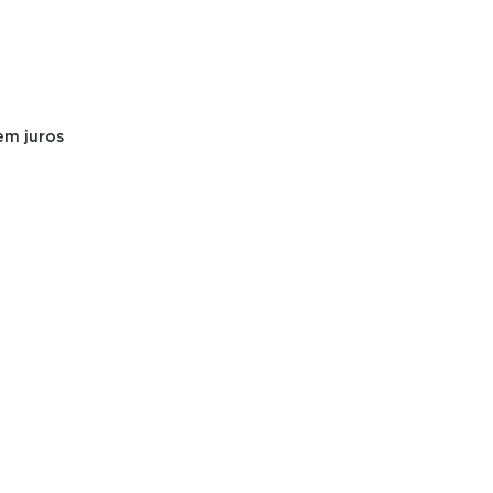
MINI LED 4K A400M WIFI BLUETOOTH GOO
em juros