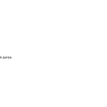
4K P7K WIFI BLUETOOTH GOOGLE TV HDR
 juros