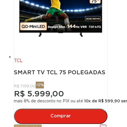
TCL
SMART TV TCL 75 POLEGADAS QLED 
-
17
%
R$ 7.199,00
R$ 5.999,00
mais 8% de desconto no PIX
ou até
10
x de
R$ 599,90
sem
Comprar