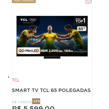
Mais Vendido
TCL
SMART TV TCL 65 POLEGADAS QLED M
-
25
%
R$ 7.499,00
R$ 5.599,00