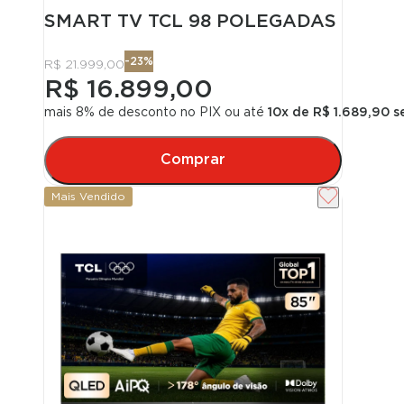
SMART TV TCL 98 POLEGADAS QLED 
-
23
%
R$ 21.999,00
R$ 16.899,00
mais 8% de desconto no PIX
ou até
10
x de
R$ 1.689,90
s
Comprar
Mais Vendido