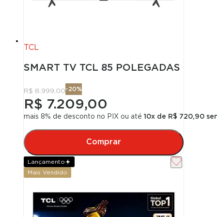
TCL
SMART TV TCL 85 POLEGADAS QLED 
-
20
%
R$ 8.999,00
R$ 7.209,00
mais 8% de desconto no PIX
ou até
10
x de
R$ 720,90
sem
Comprar
Lançamento
Mais Vendido