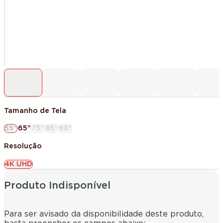
Tamanho de Tela
55"
65"
75"
85"
98"
Resolução
4K UHD
Produto Indisponível
Para ser avisado da disponibilidade deste produto,