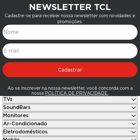
NEWSLETTER TCL
Cadastre-se para receber nossa newsletter com novidades e
promoções.
Nome
E-mail
Cadastrar
Ao se inscrever na nossa newsletter, você concorda com a
nossa
POLÍTICA DE PRIVACIDADE.
TVs
SoundBars
Monitores
Ar-Condicionado
Eletrodomésticos