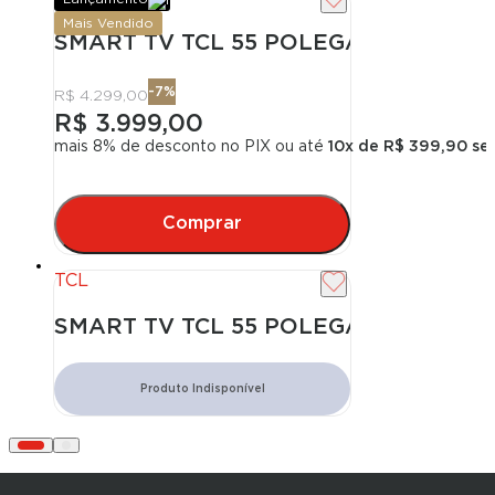
Mais Vendido
SMART TV TCL 55 POLEGADAS QLED 
-
7
%
R$ 4.299,00
R$ 3.999,00
mais 8% de desconto no PIX
ou até
10
x de
R$ 399,90
sem
Comprar
TCL
SMART TV TCL 55 POLEGADAS QLED M
Produto Indisponível